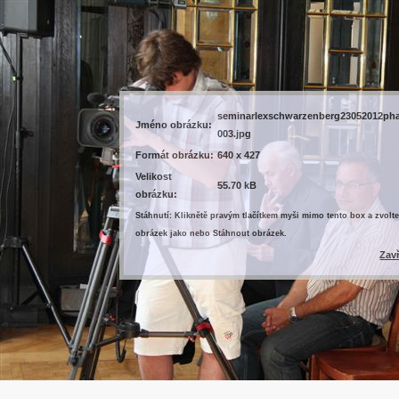
seminarlexschwarzenberg23052012ph
Jméno obrázku:
003.jpg
Formát obrázku:
640 x 427
Velikost
55.70 kB
obrázku:
Stáhnutí: Kliknětě pravým tlačítkem myši mimo tento box a zvolte
obrázek jako nebo Stáhnout obrázek.
Zav