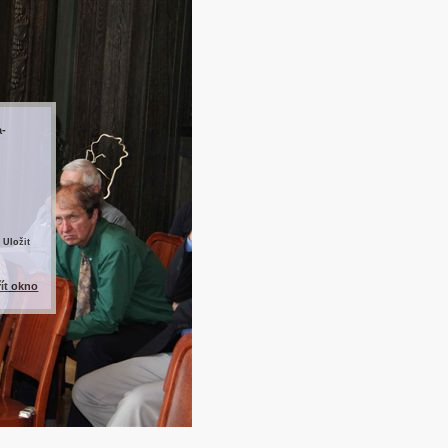
a-
 Uložit
řít okno