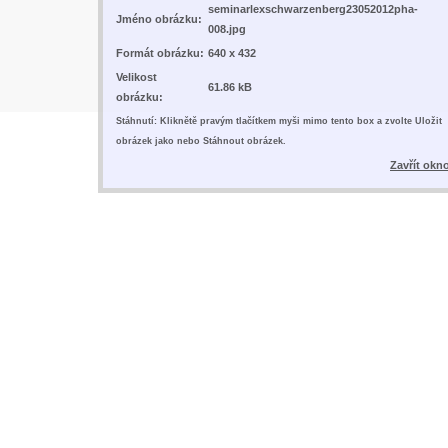
seminarlexschwarzenberg23052012pha-
Jméno obrázku:
008.jpg
Formát obrázku:
640 x 432
Velikost
61.86 kB
obrázku:
Stáhnutí: Kliknětě pravým tlačítkem myši mimo tento box a zvolte Uložit
obrázek jako nebo Stáhnout obrázek.
Zavřít okn