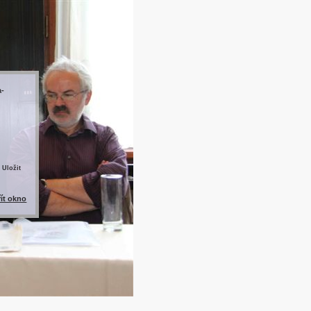
a-
 Uložit
řít okno