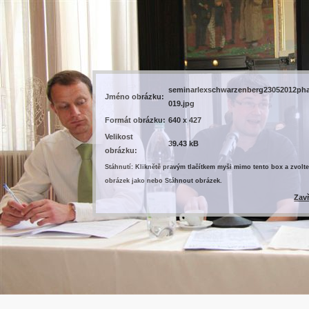
seminarlexschwarzenberg23052012ph
Jméno obrázku:
019.jpg
Formát obrázku:
640 x 427
Velikost
39.43 kB
obrázku:
Stáhnutí: Kliknětě pravým tlačítkem myši mimo tento box a zvolte
obrázek jako nebo Stáhnout obrázek.
Zav