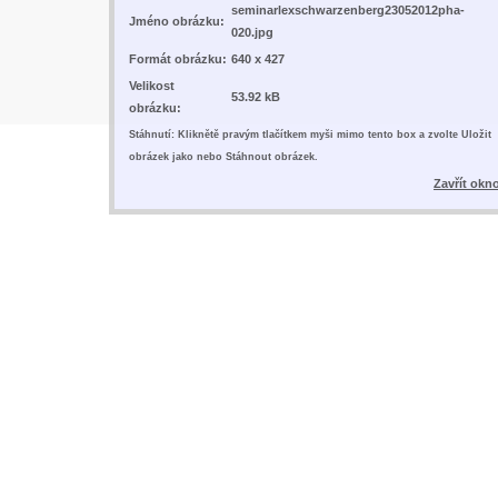
seminarlexschwarzenberg23052012pha-
Jméno obrázku:
020.jpg
Formát obrázku:
640 x 427
Velikost
53.92 kB
obrázku:
Stáhnutí: Kliknětě pravým tlačítkem myši mimo tento box a zvolte Uložit
obrázek jako nebo Stáhnout obrázek.
Zavřít okn