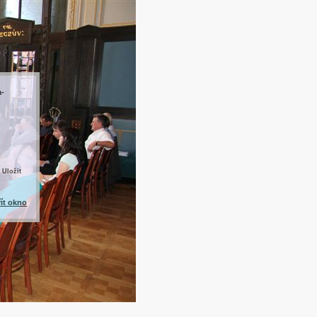
a-
 Uložit
řít okno