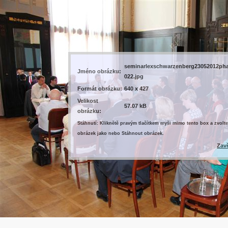
seminarlexschwarzenberg23052012ph
Jméno obrázku:
022.jpg
Formát obrázku:
640 x 427
Velikost
57.07 kB
obrázku:
Stáhnutí: Kliknětě pravým tlačítkem myši mimo tento box a zvolte
obrázek jako nebo Stáhnout obrázek.
Zav