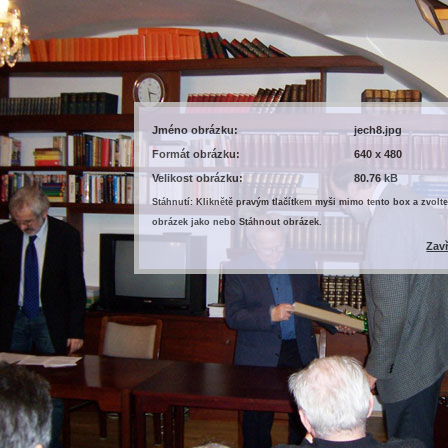
Jméno obrázku:
jech8.jpg
Formát obrázku:
640 x 480
Velikost obrázku:
80.76 kB
Stáhnutí: Kliknětě pravým tlačítkem myši mimo tento box a zvolte
obrázek jako nebo Stáhnout obrázek.
Zav