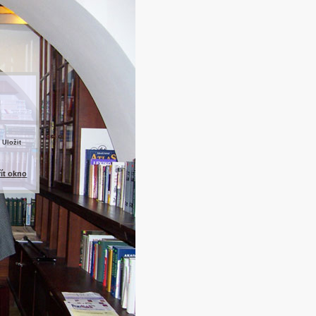
 Uložit
řít okno