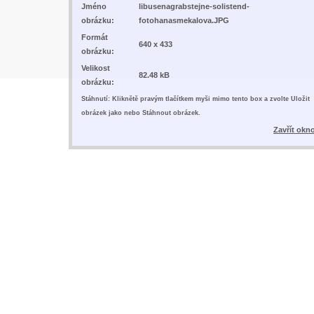
Jméno
libusenagrabstejne-solistend-
obrázku:
fotohanasmekalova.JPG
Formát
640 x 433
obrázku:
Velikost
82.48 kB
obrázku:
Stáhnutí: Kliknětě pravým tlačítkem myši mimo tento box a zvolte Uložit
obrázek jako nebo Stáhnout obrázek.
Zavřít okn