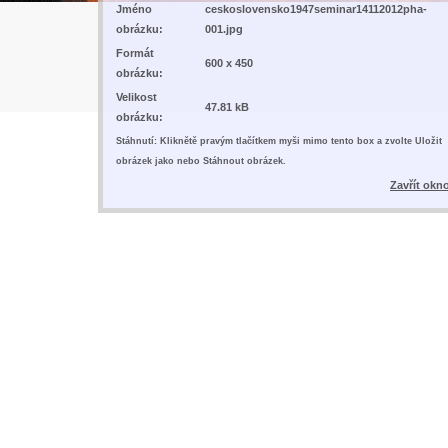
Jméno
ceskoslovensko1947seminar14112012pha-
obrázku:
001.jpg
Formát
600 x 450
obrázku:
Velikost
47.81 kB
obrázku:
Stáhnutí: Kliknětě pravým tlačítkem myši mimo tento box a zvolte Uložit
obrázek jako nebo Stáhnout obrázek.
Zavřít okn