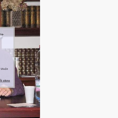
ha-
 Uložit
řít okno