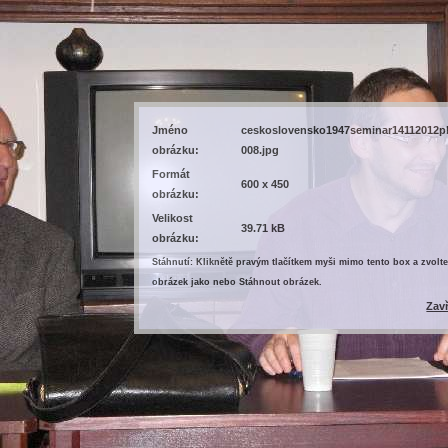
Jméno
ceskoslovensko1947seminar14112012p
obrázku:
008.jpg
Formát
600 x 450
obrázku:
Velikost
39.71 kB
obrázku:
Stáhnutí: Kliknětě pravým tlačítkem myši mimo tento box a zvolte
obrázek jako nebo Stáhnout obrázek.
Zav