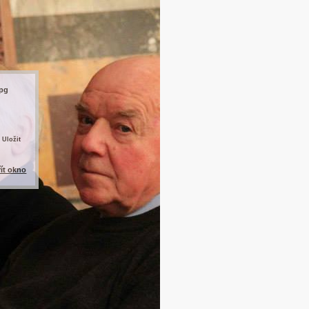
jpg
 Uložit
řít okno