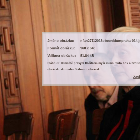
Jméno obrázku:
nfan27112013obecnidumpraha-014.
Formát obrázku:
960 x 640
Velikost obrázku:
51.84 kB
Stáhnutí: Kliknětě pravým tlačítkem myši mimo tento box a zvolte
obrázek jako nebo Stáhnout obrázek.
Zav