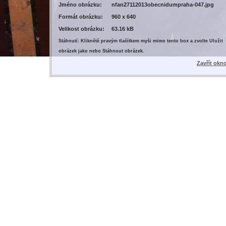
Jméno obrázku:
nfan27112013obecnidumpraha-047.jpg
Formát obrázku:
960 x 640
Velikost obrázku:
63.16 kB
Stáhnutí: Kliknětě pravým tlačítkem myši mimo tento box a zvolte Uložit
obrázek jako nebo Stáhnout obrázek.
Zavřít okn