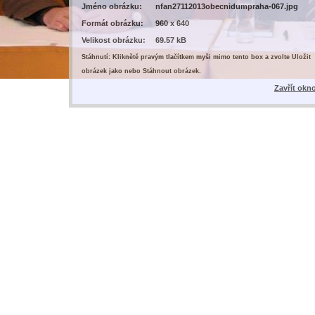
Jméno obrázku:
nfan27112013obecnidumpraha-067.jpg
Formát obrázku:
960 x 640
Velikost obrázku:
69.57 kB
Stáhnutí: Kliknětě pravým tlačítkem myši mimo tento box a zvolte Uložit
obrázek jako nebo Stáhnout obrázek.
Zavřít okn