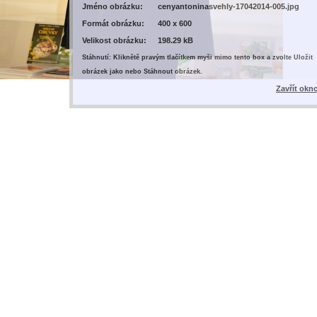
Jméno obrázku:
cenyantoninasvehly-17042014-005.jpg
Formát obrázku:
400 x 600
Velikost obrázku:
198.29 kB
Stáhnutí: Kliknětě pravým tlačítkem myši mimo tento box a zvolte Uložit
obrázek jako nebo Stáhnout obrázek.
Zavřít okn