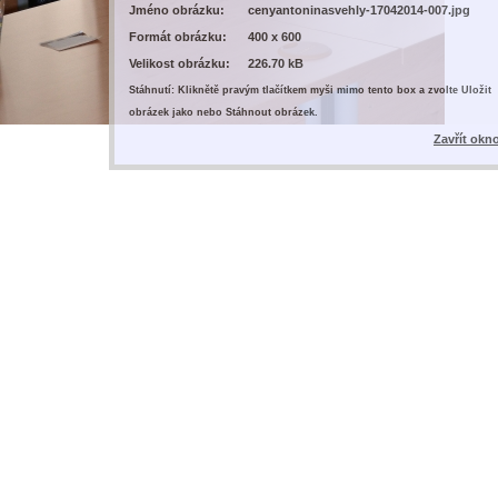
Jméno obrázku:
cenyantoninasvehly-17042014-007.jpg
Formát obrázku:
400 x 600
Velikost obrázku:
226.70 kB
Stáhnutí: Kliknětě pravým tlačítkem myši mimo tento box a zvolte Uložit
obrázek jako nebo Stáhnout obrázek.
Zavřít okn