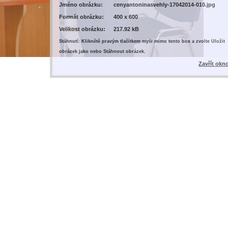
Jméno obrázku:
cenyantoninasvehly-17042014-010.jpg
Formát obrázku:
400 x 600
Velikost obrázku:
217.92 kB
Stáhnutí: Kliknětě pravým tlačítkem myši mimo tento box a zvolte Uložit
obrázek jako nebo Stáhnout obrázek.
Zavřít okn