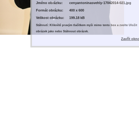
Jméno obrázku:
cenyantoninasvehly-17042014-021.jpg
Formát obrázku:
400 x 600
Velikost obrázku:
199.18 kB
Stáhnutí: Kliknětě pravým tlačítkem myši mimo tento box a zvolte Uložit
obrázek jako nebo Stáhnout obrázek.
Zavřít okn