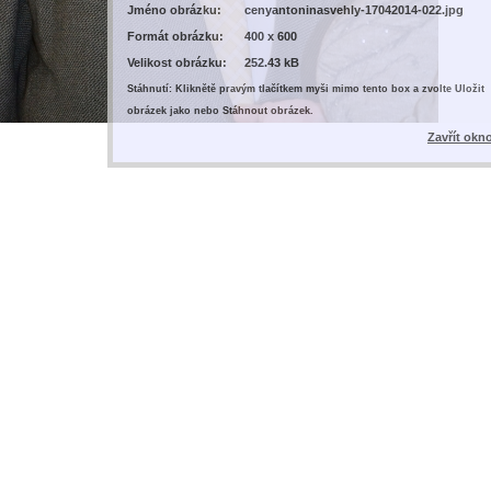
Jméno obrázku:
cenyantoninasvehly-17042014-022.jpg
Formát obrázku:
400 x 600
Velikost obrázku:
252.43 kB
Stáhnutí: Kliknětě pravým tlačítkem myši mimo tento box a zvolte Uložit
obrázek jako nebo Stáhnout obrázek.
Zavřít okn