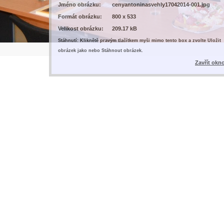
Jméno obrázku:
cenyantoninasvehly17042014-001.jpg
Formát obrázku:
800 x 533
Velikost obrázku:
209.17 kB
Stáhnutí: Kliknětě pravým tlačítkem myši mimo tento box a zvolte Uložit
obrázek jako nebo Stáhnout obrázek.
Zavřít okn