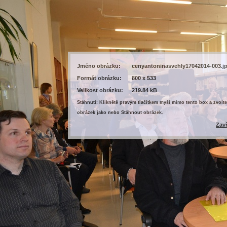
Jméno obrázku:
cenyantoninasvehly17042014-003.j
Formát obrázku:
800 x 533
Velikost obrázku:
219.84 kB
Stáhnutí: Kliknětě pravým tlačítkem myši mimo tento box a zvolte
obrázek jako nebo Stáhnout obrázek.
Zav