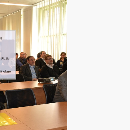
pg
 Uložit
řít okno