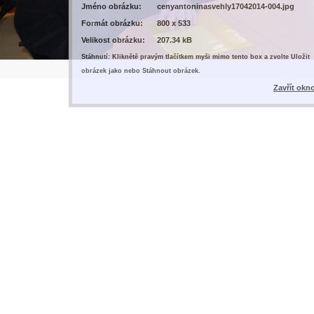
Jméno obrázku:
cenyantoninasvehly17042014-004.jpg
Formát obrázku:
800 x 533
Velikost obrázku:
207.34 kB
Stáhnutí: Kliknětě pravým tlačítkem myši mimo tento box a zvolte Uložit
obrázek jako nebo Stáhnout obrázek.
Zavřít okn