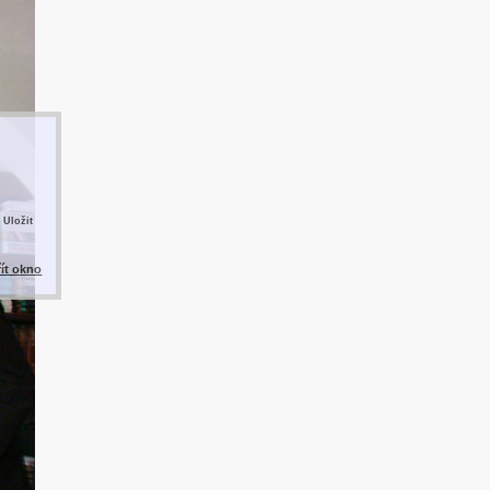
 Uložit
řít okno