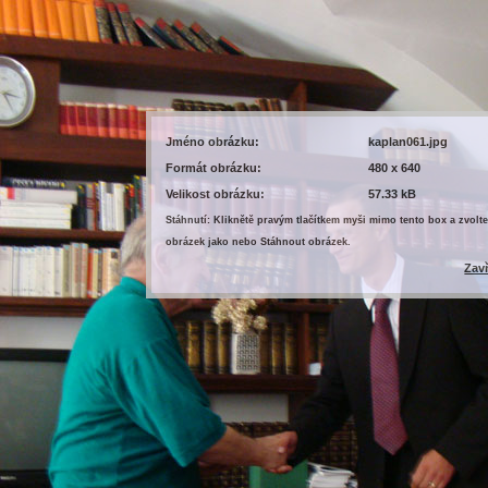
Jméno obrázku:
kaplan061.jpg
Formát obrázku:
480 x 640
Velikost obrázku:
57.33 kB
Stáhnutí: Kliknětě pravým tlačítkem myši mimo tento box a zvolte
obrázek jako nebo Stáhnout obrázek.
Zav