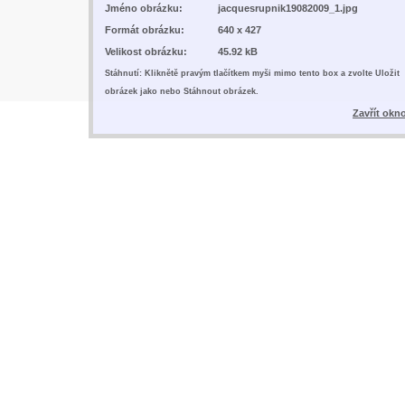
Jméno obrázku:
jacquesrupnik19082009_1.jpg
Formát obrázku:
640 x 427
Velikost obrázku:
45.92 kB
Stáhnutí: Kliknětě pravým tlačítkem myši mimo tento box a zvolte Uložit
obrázek jako nebo Stáhnout obrázek.
Zavřít okn