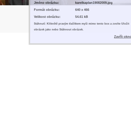
Jméno obrázku:
karelkaplan19082009.jpg
Formát obrázku:
640 x 466
Velikost obrázku:
54.61 kB
Stáhnutí: Kliknětě pravým tlačítkem myši mimo tento box a zvolte Uložit
obrázek jako nebo Stáhnout obrázek.
Zavřít okn