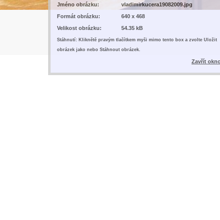
Jméno obrázku:
vladimirkucera19082009.jpg
Formát obrázku:
640 x 468
Velikost obrázku:
54.35 kB
Stáhnutí: Kliknětě pravým tlačítkem myši mimo tento box a zvolte Uložit
obrázek jako nebo Stáhnout obrázek.
Zavřít okn