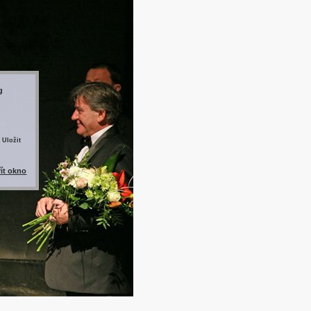
g
 Uložit
řít okno