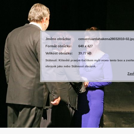
Jméno obrázku:
cenaeduardahakena28032010-02.jp
Formát obrázku:
640 x 427
Velikost obrázku:
39.77 kB
Stáhnutí: Kliknětě pravým tlačítkem myši mimo tento box a zvolte
obrázek jako nebo Stáhnout obrázek.
Zav