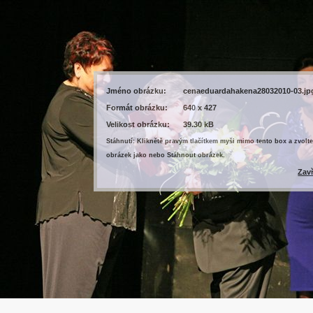
Jméno obrázku:
cenaeduardahakena28032010-03.jp
Formát obrázku:
640 x 427
Velikost obrázku:
39.30 kB
Stáhnutí: Kliknětě pravým tlačítkem myši mimo tento box a zvolte
obrázek jako nebo Stáhnout obrázek.
Zav