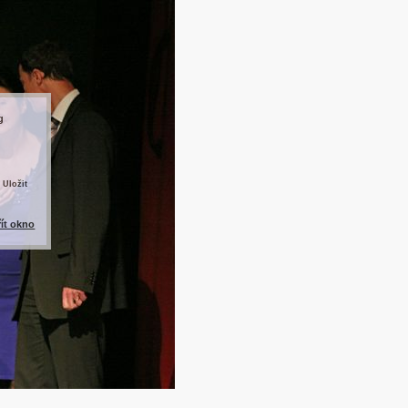
g
 Uložit
řít okno