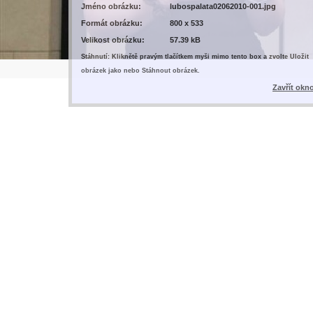
Jméno obrázku:
lubospalata02062010-001.jpg
Formát obrázku:
800 x 533
Velikost obrázku:
57.39 kB
Stáhnutí: Kliknětě pravým tlačítkem myši mimo tento box a zvolte Uložit
obrázek jako nebo Stáhnout obrázek.
Zavřít okn