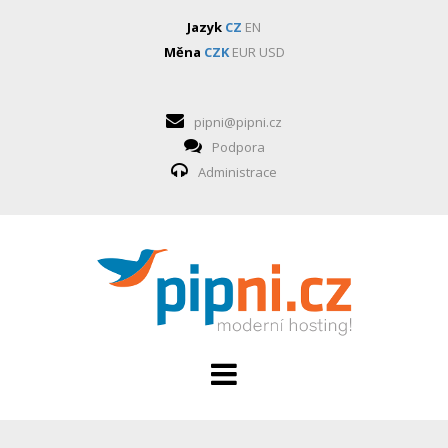
Jazyk
CZ
EN
Měna
CZK
EUR
USD
pipni@pipni.cz
Podpora
Administrace
HOSTING