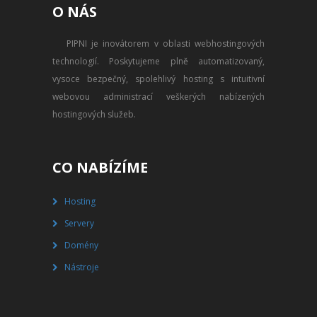
O NÁS
PŘEVOD NA PLACENÝ SSD
WEBHOSTING
PIPNI je inovátorem v oblasti webhostingových
technologií. Poskytujeme plně automatizovaný,
PŘEHLED SSD MULTIHOSTINGU
vysoce bezpečný, spolehlivý hosting s intuitivní
REGISTRACE SSD MULTIHOSTINGU
webovou administrací veškerých nabízených
hostingových služeb.
SERVERY
PŘEHLED VPS
CO NABÍZÍME
REGISTRACE VPS
Hosting
Servery
PŘEHLED VIRTUALBOXU
Domény
REGISTRACE VIRTUALBOXU
Nástroje
PŘEHLED BLADESERVERU