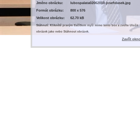
Jméno obrázku:
lubospalata02062010-josefvlasek.jpg
Formát obrázku:
800 x 576
Velikost obrázku:
62.70 kB
Stáhnutí: Kliknětě pravým tlačítkem myši mimo tento box a zvolte Uložit
obrázek jako nebo Stáhnout obrázek.
Zavřít okn