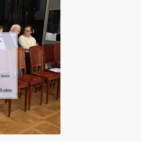
a-
 Uložit
řít okno