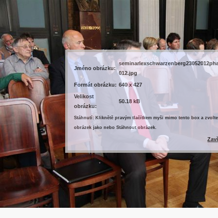
seminarlexschwarzenberg23052012ph
Jméno obrázku:
012.jpg
Formát obrázku:
640 x 427
Velikost
50.18 kB
obrázku:
Stáhnutí: Kliknětě pravým tlačítkem myši mimo tento box a zvolte
obrázek jako nebo Stáhnout obrázek.
Zav