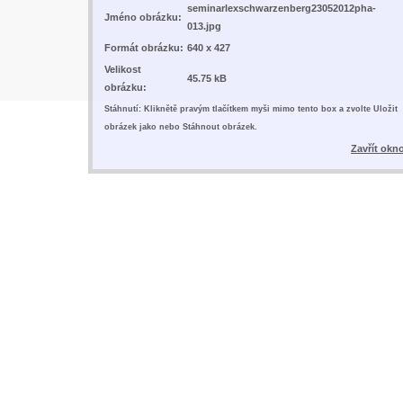
seminarlexschwarzenberg23052012pha-
Jméno obrázku:
013.jpg
Formát obrázku:
640 x 427
Velikost
45.75 kB
obrázku:
Stáhnutí: Kliknětě pravým tlačítkem myši mimo tento box a zvolte Uložit
obrázek jako nebo Stáhnout obrázek.
Zavřít okn