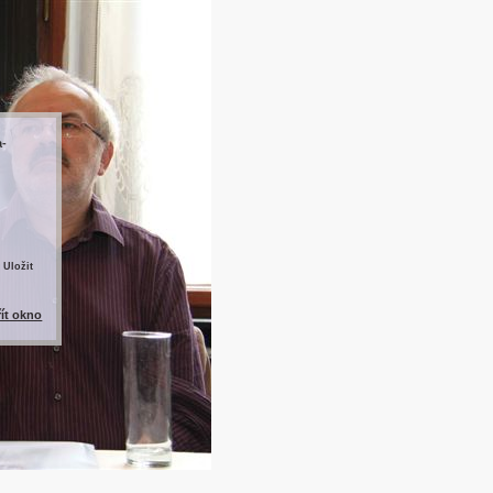
a-
 Uložit
řít okno