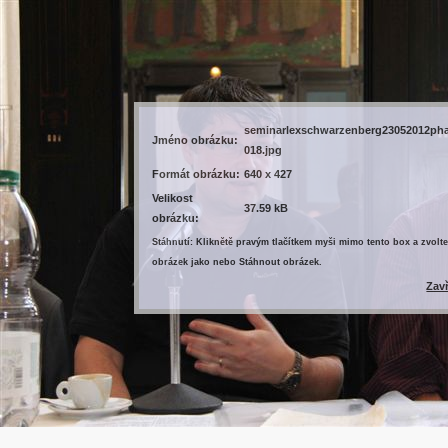
seminarlexschwarzenberg23052012ph
Jméno obrázku:
018.jpg
Formát obrázku:
640 x 427
Velikost
37.59 kB
obrázku:
Stáhnutí: Kliknětě pravým tlačítkem myši mimo tento box a zvolte
obrázek jako nebo Stáhnout obrázek.
Zav