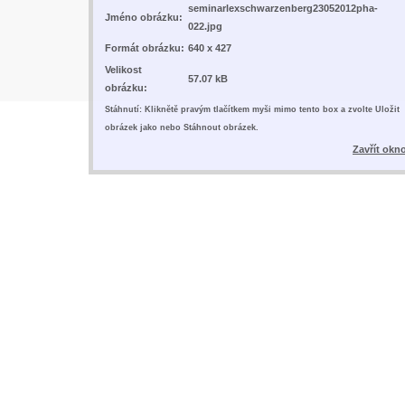
seminarlexschwarzenberg23052012pha-
Jméno obrázku:
022.jpg
Formát obrázku:
640 x 427
Velikost
57.07 kB
obrázku:
Stáhnutí: Kliknětě pravým tlačítkem myši mimo tento box a zvolte Uložit
obrázek jako nebo Stáhnout obrázek.
Zavřít okn