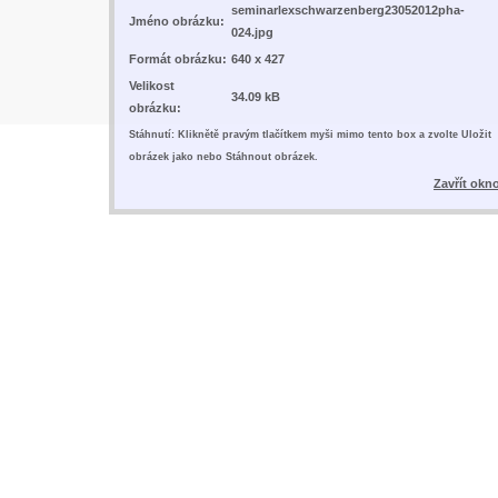
seminarlexschwarzenberg23052012pha-
Jméno obrázku:
024.jpg
Formát obrázku:
640 x 427
Velikost
34.09 kB
obrázku:
Stáhnutí: Kliknětě pravým tlačítkem myši mimo tento box a zvolte Uložit
obrázek jako nebo Stáhnout obrázek.
Zavřít okn