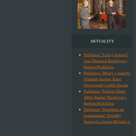
AKTUALITY
Publikace "Uctivý kolotoč"
Ivan Wernisch Rozhovor s
Karlem Hvížďalou
Publikace "Dějiny v manéži"
Vladimír Kučera, Karel
Steigerwald, Luděk Navara
Publikace "Pinhole Blues
Jiřího Stacha" Rozhovor s
Karlem Hvížďalou
Publikace "Zaostřeno na
komunismus" Petrušky
Šustrové a Josefa Mlejnka jr.