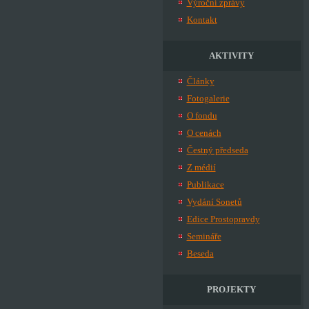
Výroční zprávy
Kontakt
AKTIVITY
Články
Fotogalerie
O fondu
O cenách
Čestný předseda
Z médií
Publikace
Vydání Sonetů
Edice Prostopravdy
Semináře
Beseda
PROJEKTY