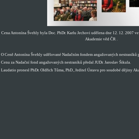
Cena Antonína Švehly byla Doc. PhDr. Karlu Jechovi udělena dne 12. 12. 2007 v
Akademie věd ČR .
O Ceně Antonína Švehly udělované Nadačním fondem angažovaných nestraníků pr
Cenu za Nadační fond angažovaných nestraníků předal JUDr. Jaroslav Šikula.
Laudatio pronesl PhDr. Oldřich Tůma, PhD., ředitel Ústavu pro soudobé dějiny A