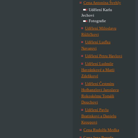
Cena Antonína Švehly
Udělení Karlu
Jechovi
Fotografie
Udělení Miloslavu
Růžičkovi
Udělení Luďku
Navarovi
Udělení Petru Havlovi
Udělení Ludmile
Havránkové a Marii
Zdeňkové
Udělení Čestmíru
Hofhanzlovi Jaroslavu
Rokoskému Tomáši
Douchovi
Udělení Pavlu
Bratinkovi a Danielu
Kroupovi
Cena Rudolfa Medka
Cena Jana Beneše