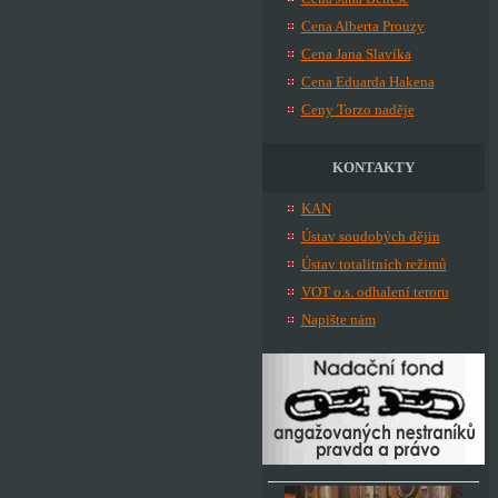
Cena Alberta Prouzy
Cena Jana Slavíka
Cena Eduarda Hakena
Ceny Torzo naděje
KONTAKTY
KAN
Ústav soudobých dějin
Ústav totalitních režimů
VOT o.s. odhalení teroru
Napište nám