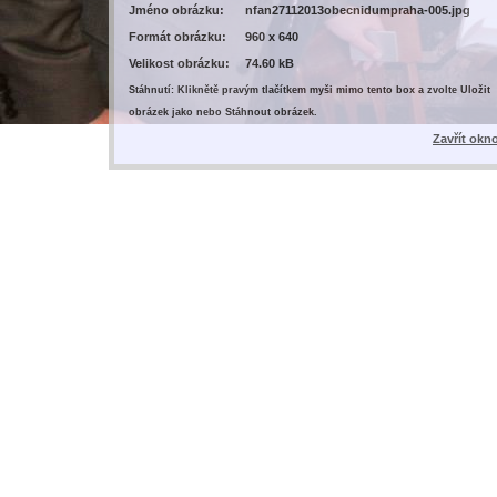
Jméno obrázku:
nfan27112013obecnidumpraha-005.jpg
Formát obrázku:
960 x 640
Velikost obrázku:
74.60 kB
Stáhnutí: Kliknětě pravým tlačítkem myši mimo tento box a zvolte Uložit
obrázek jako nebo Stáhnout obrázek.
Zavřít okn