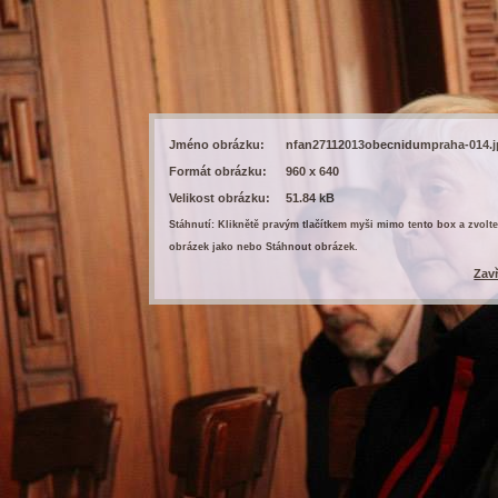
Jméno obrázku:
nfan27112013obecnidumpraha-014.
Formát obrázku:
960 x 640
Velikost obrázku:
51.84 kB
Stáhnutí: Kliknětě pravým tlačítkem myši mimo tento box a zvolte
obrázek jako nebo Stáhnout obrázek.
Zav