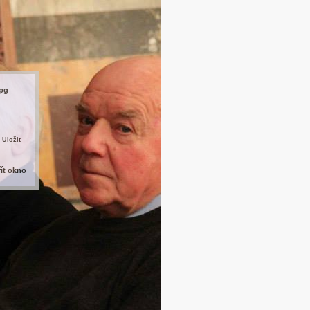
jpg
 Uložit
řít okno