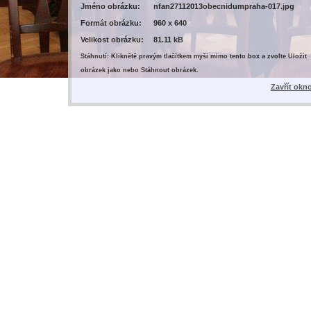
Jméno obrázku:
nfan27112013obecnidumpraha-017.jpg
Formát obrázku:
960 x 640
Velikost obrázku:
81.11 kB
Stáhnutí: Kliknětě pravým tlačítkem myši mimo tento box a zvolte Uložit
obrázek jako nebo Stáhnout obrázek.
Zavřít okn