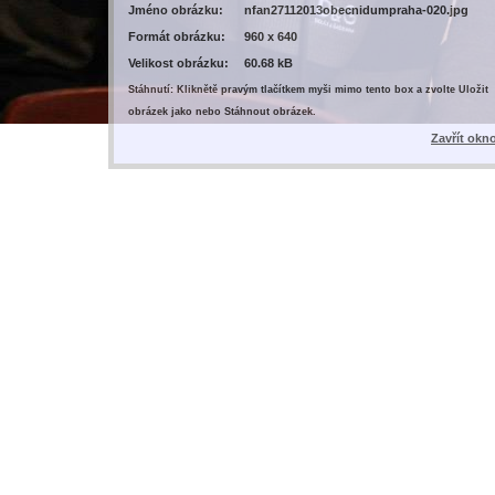
Jméno obrázku:
nfan27112013obecnidumpraha-020.jpg
Formát obrázku:
960 x 640
Velikost obrázku:
60.68 kB
Stáhnutí: Kliknětě pravým tlačítkem myši mimo tento box a zvolte Uložit
obrázek jako nebo Stáhnout obrázek.
Zavřít okn