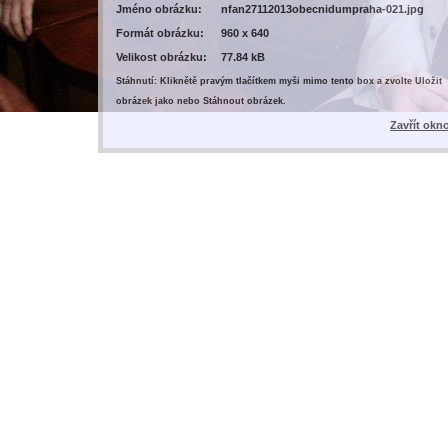
Jméno obrázku:
nfan27112013obecnidumpraha-021.jpg
Formát obrázku:
960 x 640
Velikost obrázku:
77.84 kB
Stáhnutí: Kliknětě pravým tlačítkem myši mimo tento box a zvolte Uložit
obrázek jako nebo Stáhnout obrázek.
Zavřít okn