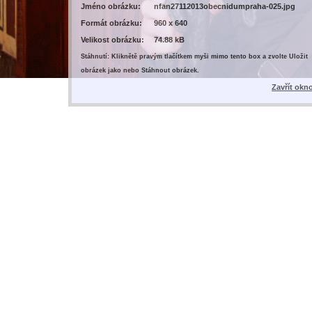
Jméno obrázku:
nfan27112013obecnidumpraha-025.jpg
Formát obrázku:
960 x 640
Velikost obrázku:
74.88 kB
Stáhnutí: Kliknětě pravým tlačítkem myši mimo tento box a zvolte Uložit
obrázek jako nebo Stáhnout obrázek.
Zavřít okn