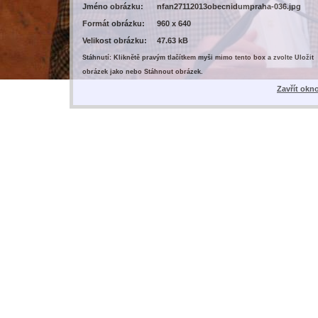
Jméno obrázku:
nfan27112013obecnidumpraha-036.jpg
Formát obrázku:
960 x 640
Velikost obrázku:
47.63 kB
Stáhnutí: Kliknětě pravým tlačítkem myši mimo tento box a zvolte Uložit
obrázek jako nebo Stáhnout obrázek.
Zavřít okn