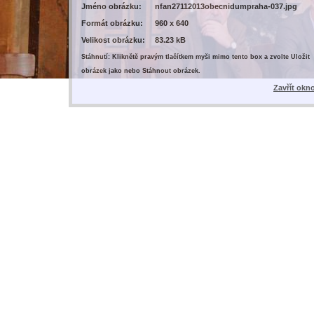
Jméno obrázku:
nfan27112013obecnidumpraha-037.jpg
Formát obrázku:
960 x 640
Velikost obrázku:
83.23 kB
Stáhnutí: Kliknětě pravým tlačítkem myši mimo tento box a zvolte Uložit
obrázek jako nebo Stáhnout obrázek.
Zavřít okn