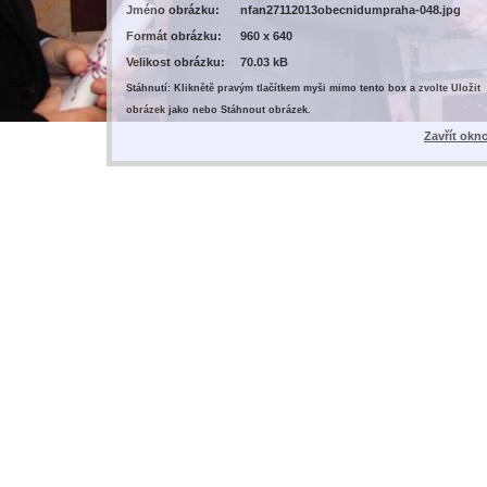
Jméno obrázku:
nfan27112013obecnidumpraha-048.jpg
Formát obrázku:
960 x 640
Velikost obrázku:
70.03 kB
Stáhnutí: Kliknětě pravým tlačítkem myši mimo tento box a zvolte Uložit
obrázek jako nebo Stáhnout obrázek.
Zavřít okn