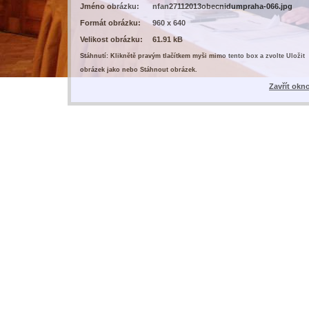
Jméno obrázku:
nfan27112013obecnidumpraha-066.jpg
Formát obrázku:
960 x 640
Velikost obrázku:
61.91 kB
Stáhnutí: Kliknětě pravým tlačítkem myši mimo tento box a zvolte Uložit
obrázek jako nebo Stáhnout obrázek.
Zavřít okn