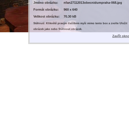
Jméno obrázku:
nfan27112013obecnidumpraha-068.jpg
Formát obrázku:
960 x 640
Velikost obrázku:
70.30 kB
Stáhnutí: Kliknětě pravým tlačítkem myši mimo tento box a zvolte Uložit
obrázek jako nebo Stáhnout obrázek.
Zavřít okn