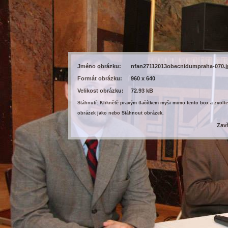
Jméno obrázku:
nfan27112013obecnidumpraha-070.
Formát obrázku:
960 x 640
Velikost obrázku:
72.93 kB
Stáhnutí: Kliknětě pravým tlačítkem myši mimo tento box a zvolte
obrázek jako nebo Stáhnout obrázek.
Zav