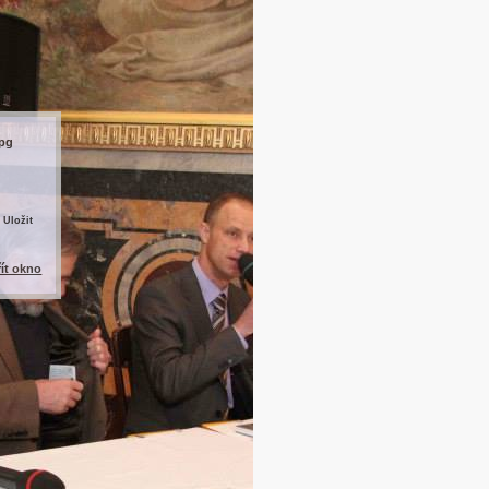
jpg
 Uložit
řít okno