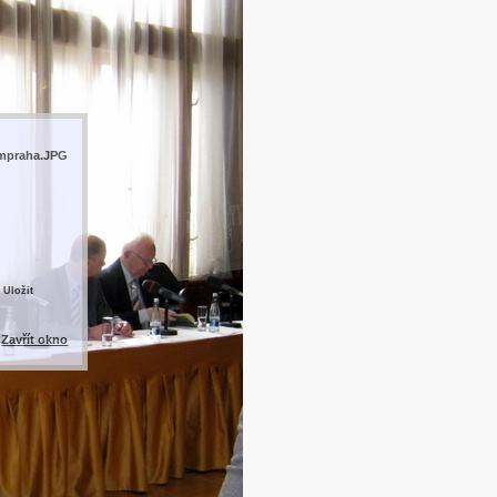
umpraha.JPG
 Uložit
Zavřít okno