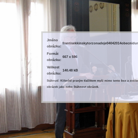
Jméno
frantisekkinskytorzonadeje04042014obecnid
obrázku:
Formát
667 x 596
obrázku:
Velikost
140.48 kB
obrázku:
Stáhnutí: Kliknětě pravým tlačítkem myši mimo tento box a zvolte
obrázek jako nebo Stáhnout obrázek.