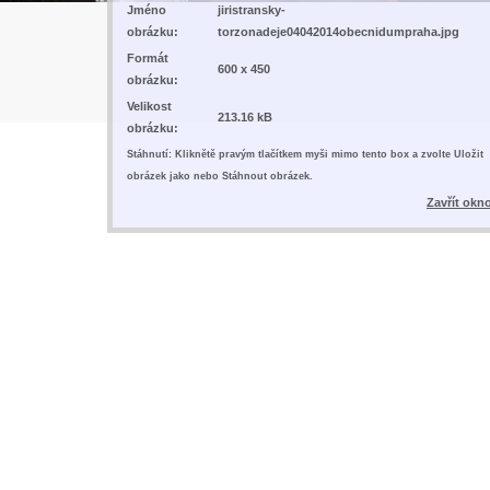
Jméno
jiristransky-
obrázku:
torzonadeje04042014obecnidumpraha.jpg
Formát
600 x 450
obrázku:
Velikost
213.16 kB
obrázku:
Stáhnutí: Kliknětě pravým tlačítkem myši mimo tento box a zvolte Uložit
obrázek jako nebo Stáhnout obrázek.
Zavřít okn