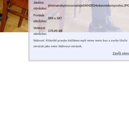
Jméno
jiristranskytorzonadeje04042014obecnidumpraha.JP
obrázku:
Formát
569 x 587
obrázku:
Velikost
170.05 kB
obrázku:
Stáhnutí: Kliknětě pravým tlačítkem myši mimo tento box a zvolte Uložit
obrázek jako nebo Stáhnout obrázek.
Zavřít okn